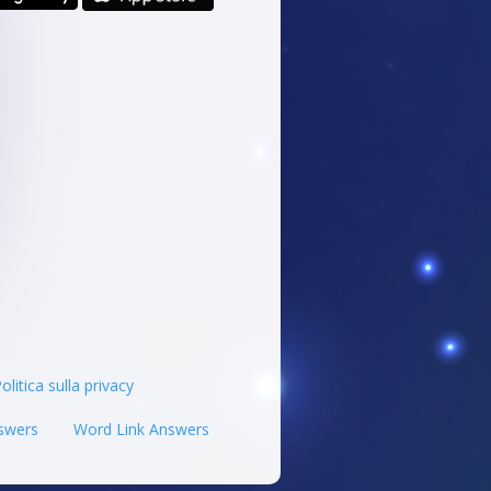
olitica sulla privacy
swers
Word Link Answers