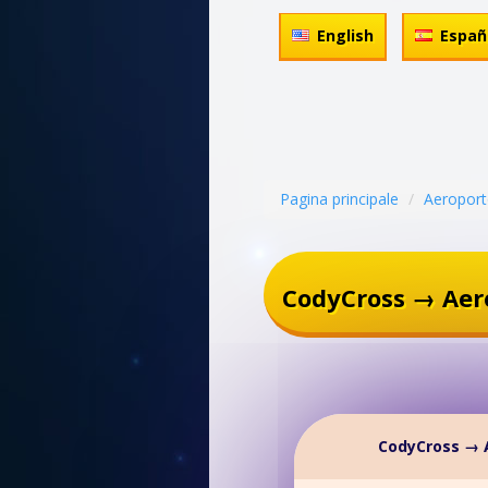
English
Españ
Pagina principale
Aeropor
CodyCross → Aer
CodyCross → 