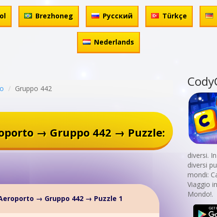
ol
Brezhoneg
Русский
Türkçe
Nederlands
Cody
to
Gruppo 442
oporto → Gruppo 442 → Puzzle:
diversi. 
diversi p
mondi: Cal
Viaggio i
Mondo!.
Aeroporto → Gruppo 442 → Puzzle 1