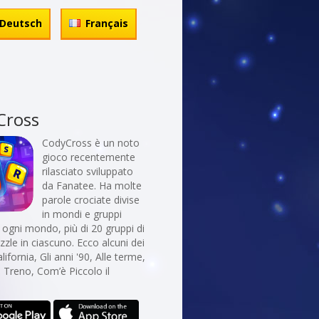
Deutsch
Français
Cross
CodyCross è un noto
gioco recentemente
rilasciato sviluppato
da Fanatee. Ha molte
parole crociate divise
in mondi e gruppi
In ogni mondo, più di 20 gruppi di
uzzle in ciascuno. Ecco alcuni dei
ifornia, Gli anni '90, Alle terme,
n Treno, Com’è Piccolo il