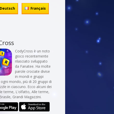
Deutsch
Français
Cross
CodyCross è un noto
gioco recentemente
rilasciato sviluppato
da Fanatee. Ha molte
parole crociate divise
in mondi e gruppi
In ogni mondo, più di 20 gruppi di
uzzle in ciascuno. Ecco alcuni dei
le terme, L'olfatto, Alle terme,
Brasile, Grandi Magazzini.