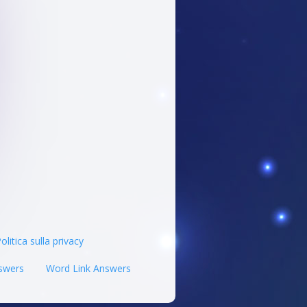
olitica sulla privacy
swers
Word Link Answers