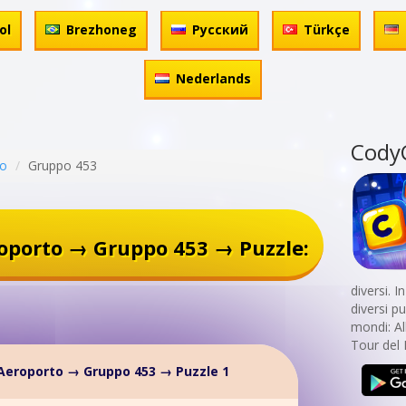
ol
Brezhoneg
Русский
Türkçe
Nederlands
Cody
to
Gruppo 453
oporto → Gruppo 453 → Puzzle:
diversi. 
diversi p
mondi: Al
Tour del 
Aeroporto → Gruppo 453 → Puzzle 1