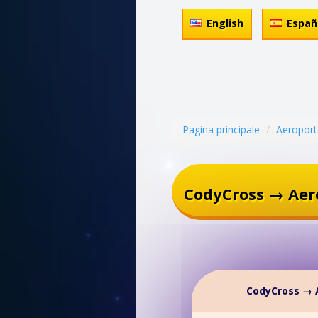
English
Españ
Pagina principale
Aeropor
CodyCross → Aer
CodyCross → 