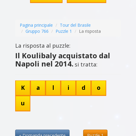
Pagina principale
Tour del Brasile
Gruppo 766
Puzzle 1
La risposta
La risposta al puzzle:
Il Koulibaly acquistato dal
Napoli nel 2014.
si tratta:
K
a
l
i
d
o
u
« Domanda precedente
Puzzle 1