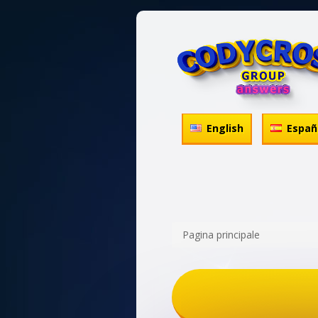
English
Españ
Pagina principale