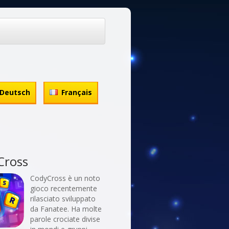
Deutsch
Français
Cross
CodyCross è un noto
gioco recentemente
rilasciato sviluppato
da Fanatee. Ha molte
parole crociate divise