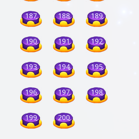
187
188
189
190
191
192
193
194
195
196
197
198
199
200