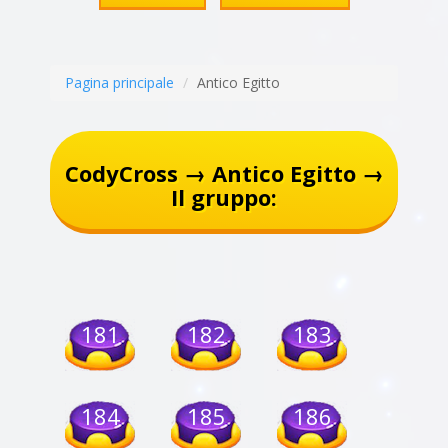
Pagina principale
Antico Egitto
CodyCross → Antico Egitto →
Il gruppo:
181
182
183
184
185
186