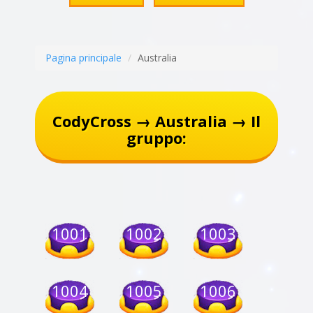
Pagina principale
Australia
CodyCross → Australia → Il
gruppo:
1001
1002
1003
1004
1005
1006