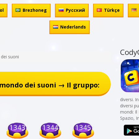
ol
Brezhoneg
Русский
Türkçe
Nederlands
Cody
 dei suoni
 mondo dei suoni → Il gruppo:
diversi. 
diversi p
mondi: Il
Spazio, I
1343
1344
1345