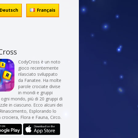
Deutsch
Français
Cross
CodyCross è un noto
gioco recentemente
rilasciato sviluppato
da Fanatee. Ha molte
parole crociate divise
in mondi e gruppi
In ogni mondo, più di 20 gruppi di
uzzle in ciascuno. Ecco alcuni dei
 Rinascimento, Esplorando lo
n crociera, Flora e Fauna, Circo.