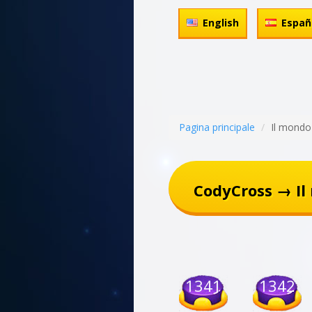
English
Españ
Pagina principale
Il mondo
CodyCross → Il
1341
1342