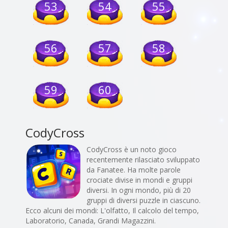
53
54
55
56
57
58
59
60
CodyCross
CodyCross è un noto gioco
recentemente rilasciato sviluppato
da Fanatee. Ha molte parole
crociate divise in mondi e gruppi
diversi. In ogni mondo, più di 20
gruppi di diversi puzzle in ciascuno.
Ecco alcuni dei mondi: L'olfatto, Il calcolo del tempo,
Laboratorio, Canada, Grandi Magazzini.