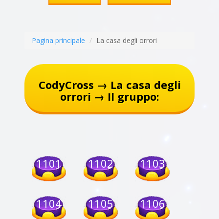
Pagina principale
La casa degli orrori
CodyCross → La casa degli
orrori → Il gruppo:
1101
1102
1103
1104
1105
1106