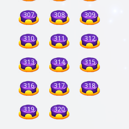
307
308
309
310
311
312
313
314
315
316
317
318
319
320