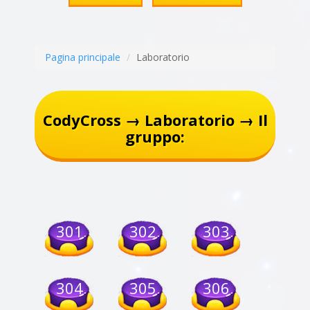
Pagina principale
Laboratorio
CodyCross → Laboratorio → Il
gruppo:
301
302
303
304
305
306