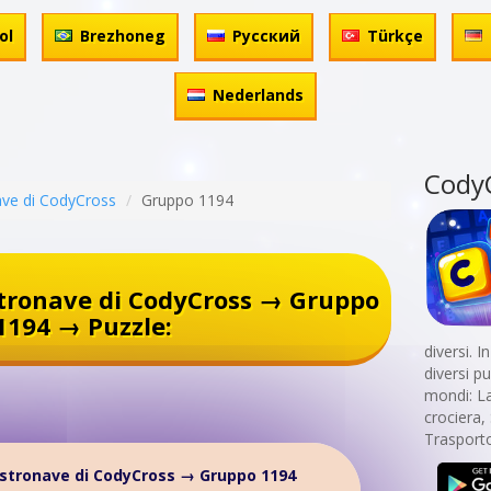
ol
Brezhoneg
Русский
Türkçe
Nederlands
Cody
ave di CodyCross
Gruppo 1194
tronave di CodyCross → Gruppo
1194 → Puzzle:
diversi. 
diversi p
mondi: La
crociera, 
Trasport
stronave di CodyCross → Gruppo 1194