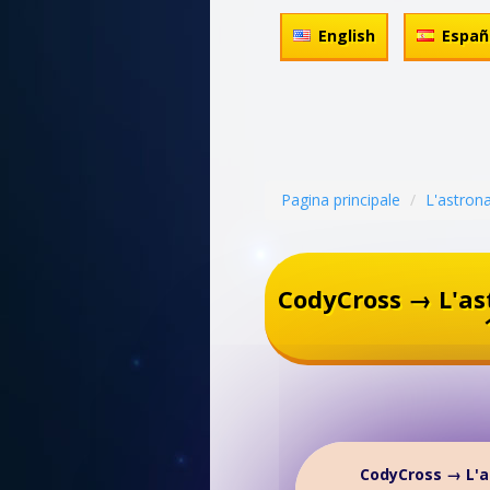
English
Españ
Pagina principale
L'astron
CodyCross → L'as
CodyCross → L'a