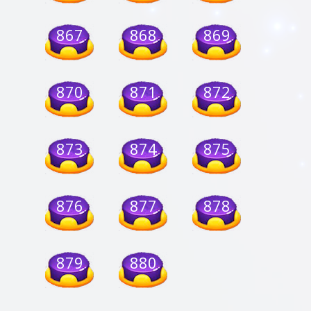
867
868
869
870
871
872
873
874
875
876
877
878
879
880