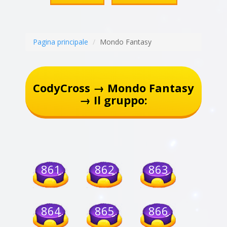
Pagina principale
Mondo Fantasy
CodyCross → Mondo Fantasy
→ Il gruppo:
861
862
863
864
865
866