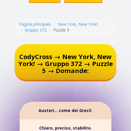
Pagina principale
New York, New York!
Gruppo 372
Puzzle 5
CodyCross → New York, New
York! → Gruppo 372 → Puzzle
5 → Domande:
Austeri... come dei Greci!.
Chiaro, preciso, stabilito.