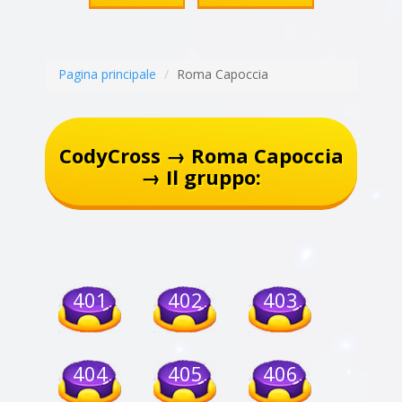
Pagina principale
Roma Capoccia
CodyCross → Roma Capoccia
→ Il gruppo:
401
402
403
404
405
406