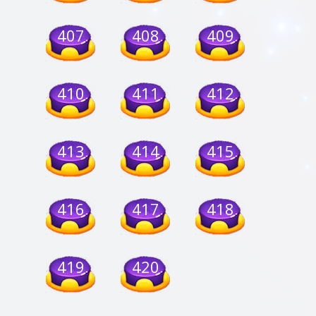
407
408
409
410
411
412
413
414
415
416
417
418
419
420