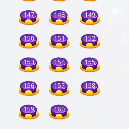
147
148
149
150
151
152
153
154
155
156
157
158
159
160