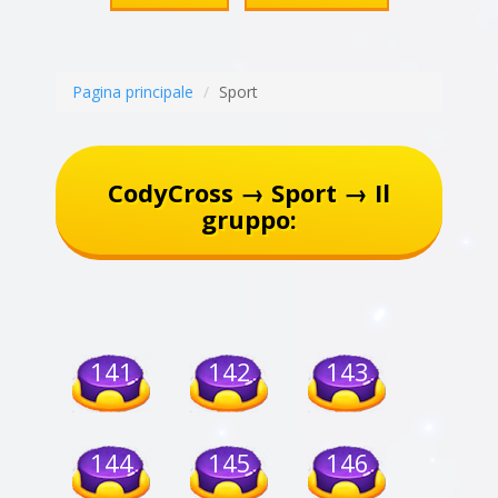
Pagina principale
Sport
CodyCross → Sport → Il
gruppo:
141
142
143
144
145
146