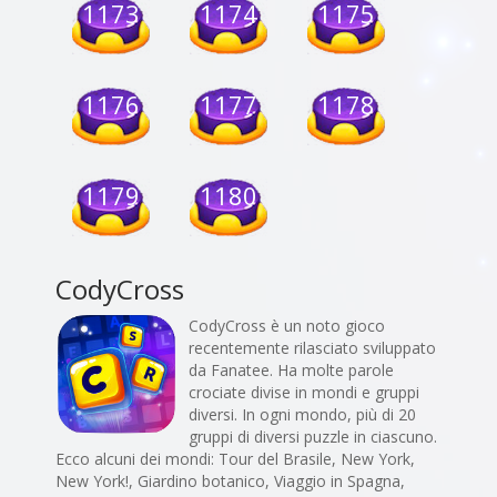
1173
1174
1175
1176
1177
1178
1179
1180
CodyCross
CodyCross è un noto gioco
recentemente rilasciato sviluppato
da Fanatee. Ha molte parole
crociate divise in mondi e gruppi
diversi. In ogni mondo, più di 20
gruppi di diversi puzzle in ciascuno.
Ecco alcuni dei mondi: Tour del Brasile, New York,
New York!, Giardino botanico, Viaggio in Spagna,