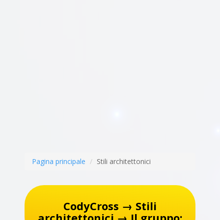
Pagina principale
Stili architettonici
CodyCross → Stili
architettonici → Il gruppo: