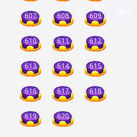
607
608
609
610
611
612
613
614
615
616
617
618
619
620