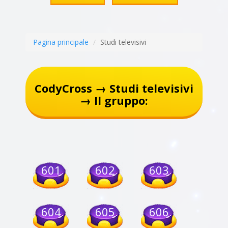
Pagina principale
Studi televisivi
CodyCross → Studi televisivi
→ Il gruppo:
601
602
603
604
605
606