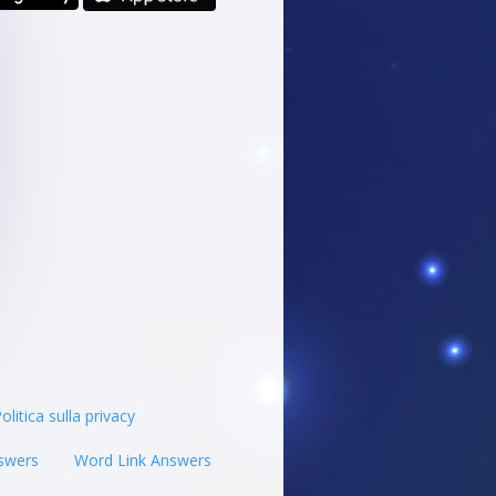
olitica sulla privacy
swers
Word Link Answers