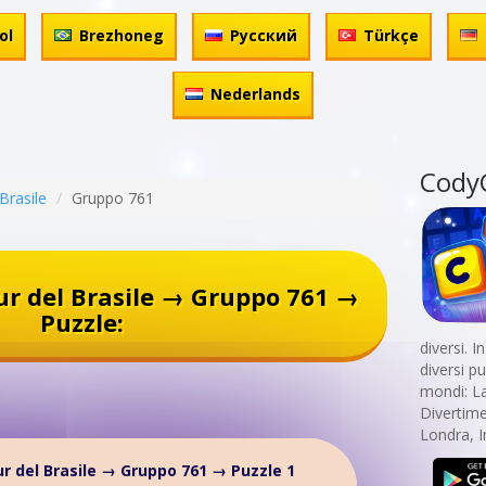
ol
Brezhoneg
Русский
Türkçe
Nederlands
Cody
Brasile
Gruppo 761
r del Brasile → Gruppo 761 →
Puzzle:
diversi. 
diversi p
mondi: La
Divertime
Londra, I
r del Brasile → Gruppo 761 → Puzzle 1