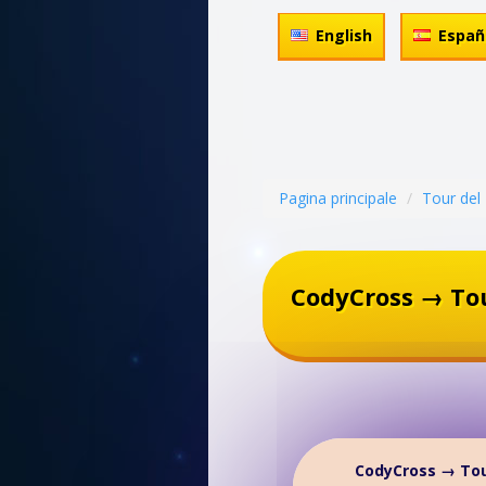
English
Españ
Pagina principale
Tour del 
CodyCross → Tou
CodyCross → Tou