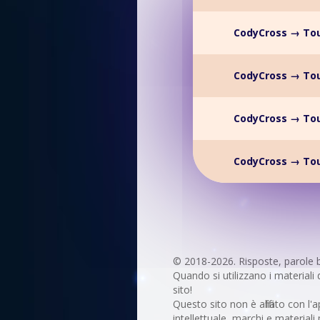
CodyCross → Tou
CodyCross → Tou
CodyCross → Tou
CodyCross → Tou
© 2018-2026. Risposte, parole 
Quando si utilizzano i materiali 
sito!
Questo sito non è affiliato con l'a
intellettuale, marchi e materiali