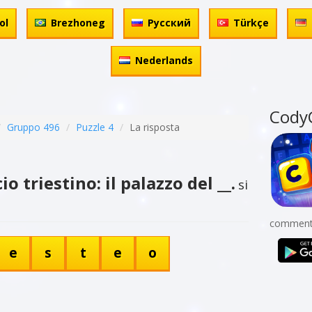
ol
Brezhoneg
Русский
Türkçe
Nederlands
Cody
Gruppo 496
Puzzle 4
La risposta
o triestino: il palazzo del __.
si
comment
e
s
t
e
o