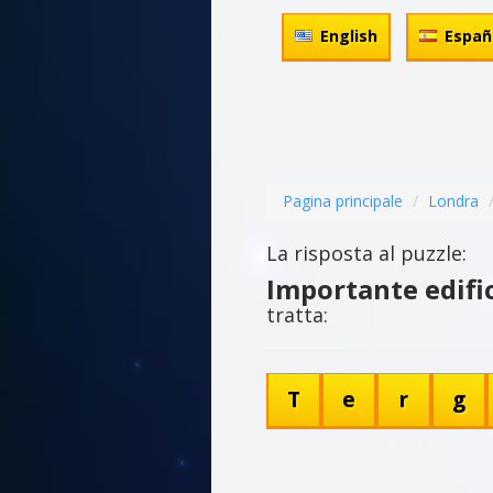
English
Españ
Pagina principale
Londra
La risposta al puzzle:
Importante edifici
tratta:
T
e
r
g