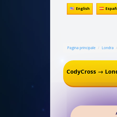
English
Españ
Pagina principale
Londra
CodyCross → Lon