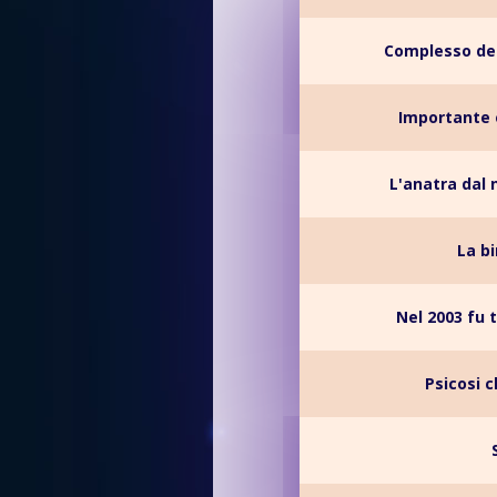
Complesso degl
Importante ed
L'anatra dal
La b
Nel 2003 fu t
Psicosi c