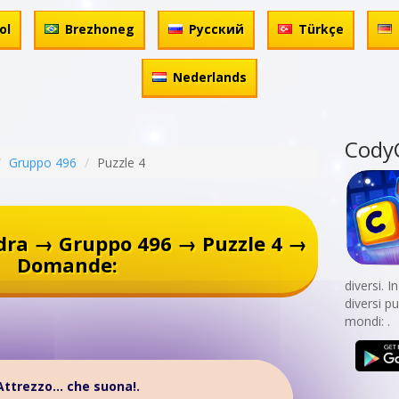
ol
Brezhoneg
Русский
Türkçe
Nederlands
Cody
Gruppo 496
Puzzle 4
dra → Gruppo 496 → Puzzle 4 →
Domande:
diversi. 
diversi p
mondi: .
Attrezzo... che suona!.