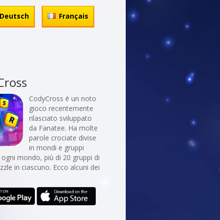
Deutsch
Français
Cross
CodyCross è un noto
gioco recentemente
rilasciato sviluppato
da Fanatee. Ha molte
parole crociate divise
in mondi e gruppi
In ogni mondo, più di 20 gruppi di
uzzle in ciascuno. Ecco alcuni dei