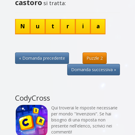
castoro
si tratta:
N
u
t
r
i
a
« Domanda precedente
Puzzle 2
Domanda successiva »
CodyCross
Qui troverai le risposte necessarie
per mondo "Invenzioni". Se hai
bisogno di una risposta non
presente nell'elenco, scrivici nei
commenti!