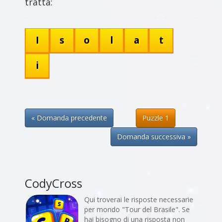
tratta:
I
s
o
l
a
t
i
« Domanda precedente
Puzzle 1
Domanda successiva »
CodyCross
Qui troverai le risposte necessarie
per mondo "Tour del Brasile". Se
hai bisogno di una risposta non