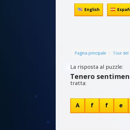
English
Españ
Pagina principale
Tour del 
La risposta al puzzle:
Tenero sentiment
tratta:
A
f
f
e