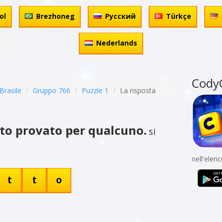
ol
Brezhoneg
Русский
Türkçe
Nederlands
Cody
Brasile
Gruppo 766
Puzzle 1
La risposta
o provato per qualcuno.
si
nell'elen
t
t
o