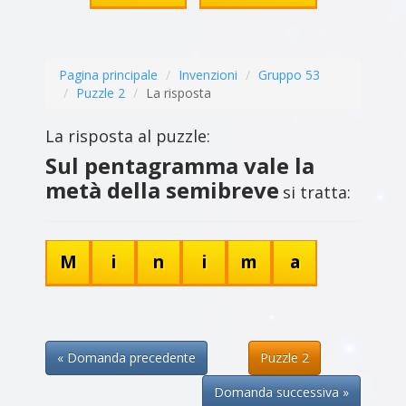
Pagina principale
Invenzioni
Gruppo 53
Puzzle 2
La risposta
La risposta al puzzle:
Sul pentagramma vale la
metà della semibreve
si tratta:
M
i
n
i
m
a
« Domanda precedente
Puzzle 2
Domanda successiva »