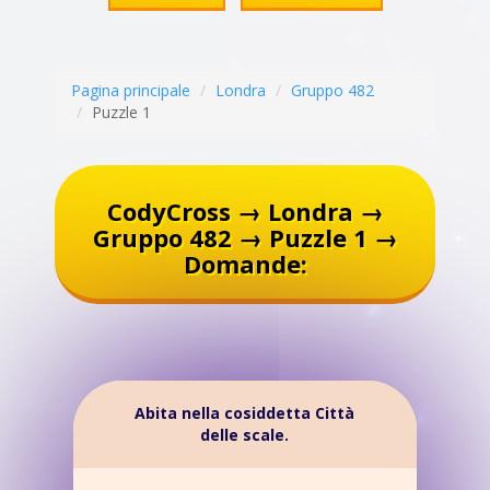
Pagina principale
Londra
Gruppo 482
Puzzle 1
CodyCross → Londra →
Gruppo 482 → Puzzle 1 →
Domande:
Abita nella cosiddetta Città
delle scale.